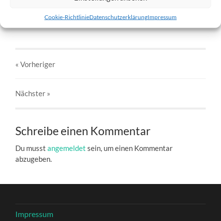
Bikkja-7.jpg
Cookie-Richtlinie
Datenschutzerklärung
Impressum
27. DEZEMBER 2016
803
x
803 PX
« Vorheriger
Nächster
»
Schreibe einen Kommentar
Du musst
angemeldet
sein, um einen Kommentar
abzugeben.
Impressum