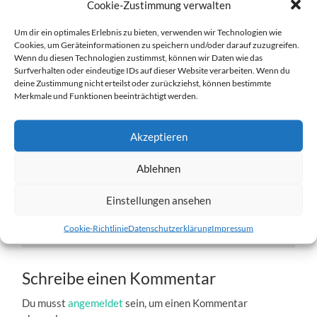
Cookie-Zustimmung verwalten
Um dir ein optimales Erlebnis zu bieten, verwenden wir Technologien wie
Cookies, um Geräteinformationen zu speichern und/oder darauf zuzugreifen.
Wenn du diesen Technologien zustimmst, können wir Daten wie das
Surfverhalten oder eindeutige IDs auf dieser Website verarbeiten. Wenn du
deine Zustimmung nicht erteilst oder zurückziehst, können bestimmte
Bjarki-5.jpg
Merkmale und Funktionen beeinträchtigt werden.
27. DEZEMBER 2016
1204
x
1204 PX
Akzeptieren
Ablehnen
« Vorheriger
Einstellungen ansehen
Nächster
»
Cookie-Richtlinie
Datenschutzerklärung
Impressum
Schreibe einen Kommentar
Du musst
angemeldet
sein, um einen Kommentar