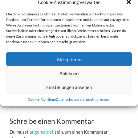
Cookie-Zustimmung verwalten
Um dir ein optimales Erlebnis zu bieten, verwenden wir Technologien wie
Cookies, um Geräteinformationen zu speichern und/oder darauf zuzugreifen.
Wenn du diesen Technologien zustimmst, können wir Daten wie das
Surfverhalten oder eindeutige IDs auf dieser Website verarbeiten. Wenn du
deine Zustimmung nicht erteilst oder zurückziehst, können bestimmte
Bjarki-6.jpg
Merkmale und Funktionen beeinträchtigt werden.
27. DEZEMBER 2016
1204
x
1204 PX
Akzeptieren
Ablehnen
« Vorheriger
Einstellungen ansehen
Nächster
»
Cookie-Richtlinie
Datenschutzerklärung
Impressum
Schreibe einen Kommentar
Du musst
angemeldet
sein, um einen Kommentar