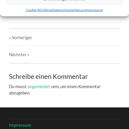
Bjarki-7.jpg
Cookie-Richtlinie
Datenschutzerklärung
Impressum
27. DEZEMBER 2016
803
x
803 PX
« Vorheriger
Nächster
»
Schreibe einen Kommentar
Du musst
angemeldet
sein, um einen Kommentar
abzugeben.
Impressum