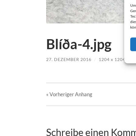
Um 
Ger
Tec
die
kön
Blíða-4.jpg
27. DEZEMBER 2016
/
1204
x
1204 PX
« Vorheriger
Anhang
Schreibe einen Kom