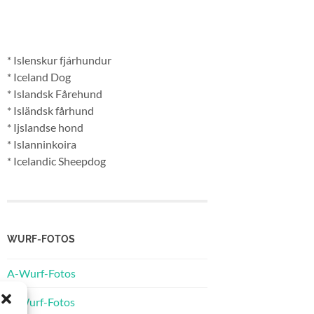
* Islenskur fjárhundur
* Iceland Dog
* Islandsk Fårehund
* Isländsk fårhund
* Ijslandse hond
* Islanninkoira
* Icelandic Sheepdog
WURF-FOTOS
A-Wurf-Fotos
B-Wurf-Fotos