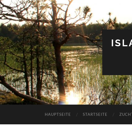
IS
HAUPTSEITE
STARTSEITE
ZUCH