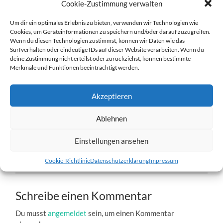
Cookie-Zustimmung verwalten
Um dir ein optimales Erlebnis zu bieten, verwenden wir Technologien wie
Cookies, um Geräteinformationen zu speichern und/oder darauf zuzugreifen.
Wenn du diesen Technologien zustimmst, können wir Daten wie das
Surfverhalten oder eindeutige IDs auf dieser Website verarbeiten. Wenn du
deine Zustimmung nicht erteilst oder zurückziehst, können bestimmte
Blíða-5.jpg
Merkmale und Funktionen beeinträchtigt werden.
27. DEZEMBER 2016
1204
x
1204 PX
Akzeptieren
Ablehnen
« Vorheriger
Einstellungen ansehen
Nächster
»
Cookie-Richtlinie
Datenschutzerklärung
Impressum
Schreibe einen Kommentar
Du musst
angemeldet
sein, um einen Kommentar