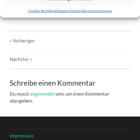
Blíða-6.jpg
Cookie-Richtlinie
Datenschutzerklärung
Impressum
27. DEZEMBER 2016
803
x
803 PX
« Vorheriger
Nächster
»
Schreibe einen Kommentar
Du musst
angemeldet
sein, um einen Kommentar
abzugeben.
Impressum