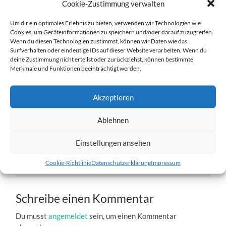
Cookie-Zustimmung verwalten
Um dir ein optimales Erlebnis zu bieten, verwenden wir Technologien wie
Cookies, um Geräteinformationen zu speichern und/oder darauf zuzugreifen.
Wenn du diesen Technologien zustimmst, können wir Daten wie das
Surfverhalten oder eindeutige IDs auf dieser Website verarbeiten. Wenn du
deine Zustimmung nicht erteilst oder zurückziehst, können bestimmte
w3-04.02-2012-b.jpg
Merkmale und Funktionen beeinträchtigt werden.
27. DEZEMBER 2016
1204
x
1204 PX
Akzeptieren
Ablehnen
« Vorheriger
Einstellungen ansehen
Nächster
»
Cookie-Richtlinie
Datenschutzerklärung
Impressum
Schreibe einen Kommentar
Du musst
angemeldet
sein, um einen Kommentar