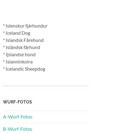
* Islenskur fjárhundur
* Iceland Dog
* Islandsk Fårehund
* Isländsk fårhund
* Ijslandse hond
* Islanninkoira
* Icelandic Sheepdog
WURF-FOTOS
A-Wurf-Fotos
B-Wurf-Fotos