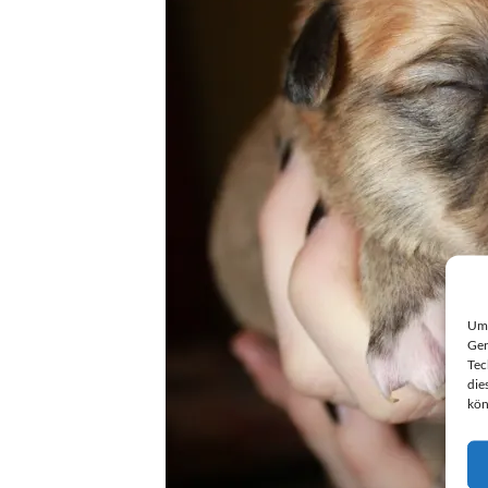
Um 
Ger
Tec
die
kön