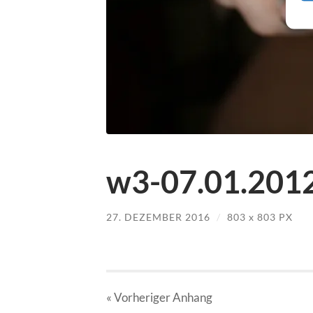
w3-07.01.2012
27. DEZEMBER 2016
/
803
x
803 PX
« Vorheriger
Anhang