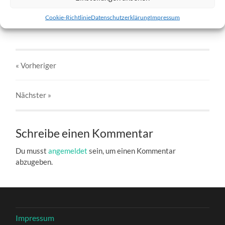
w5-28.01.2012-d.jpg
Cookie-Richtlinie
Datenschutzerklärung
Impressum
27. DEZEMBER 2016
803
x
803 PX
« Vorheriger
Nächster
»
Schreibe einen Kommentar
Du musst
angemeldet
sein, um einen Kommentar
abzugeben.
Impressum