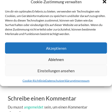
Cookie-Zustimmung verwalten
Um dir ein optimales Erlebnis zu bieten, verwenden wir Technologien wie
Cookies, um Geräteinformationen zu speichern und/oder darauf zuzugreifen.
Wenn du diesen Technologien zustimmst, können wir Daten wie das
Surfverhalten oder eindeutige IDs auf dieser Website verarbeiten. Wenn du
deine Zustimmung nicht erteilst oder zurückziehst, können bestimmte
w6-04.02.2012-a.jpg
Merkmale und Funktionen beeinträchtigt werden.
27. DEZEMBER 2016
1204
x
1204 PX
Akzeptieren
Ablehnen
« Vorheriger
Einstellungen ansehen
Nächster
»
Cookie-Richtlinie
Datenschutzerklärung
Impressum
Schreibe einen Kommentar
Du musst
angemeldet
sein, um einen Kommentar