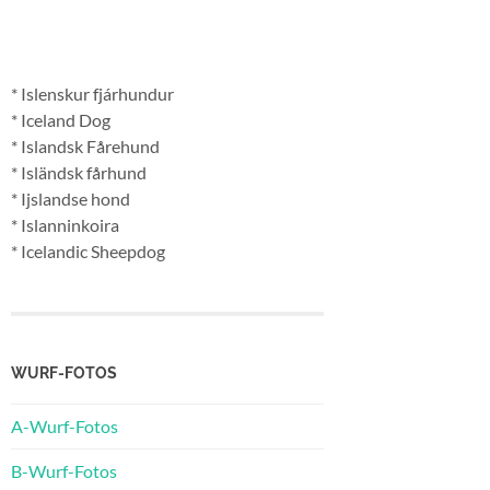
* Islenskur fjárhundur
* Iceland Dog
* Islandsk Fårehund
* Isländsk fårhund
* Ijslandse hond
* Islanninkoira
* Icelandic Sheepdog
WURF-FOTOS
A-Wurf-Fotos
B-Wurf-Fotos