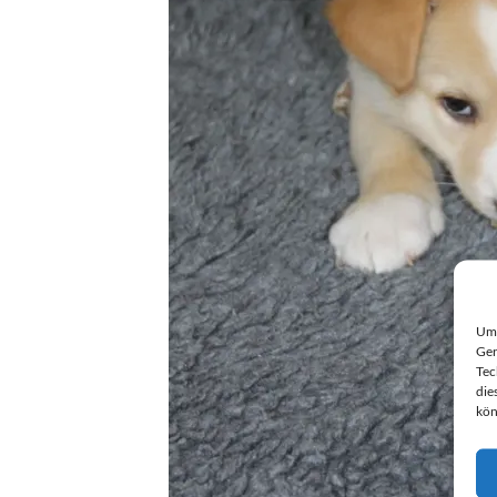
Um 
Ger
Tec
die
kön