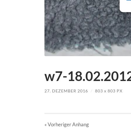
w7-18.02.2012
27. DEZEMBER 2016
/
803
x
803 PX
« Vorheriger
Anhang