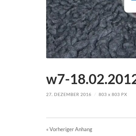
w7-18.02.2012
27. DEZEMBER 2016
/
803
x
803 PX
« Vorheriger
Anhang