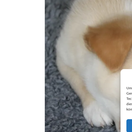
Um 
Ger
Tec
die
kön