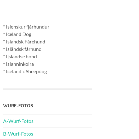
* Islenskur fjárhundur
* Iceland Dog
* Islandsk Fårehund
* Isländsk fårhund
* Ijslandse hond
* Islanninkoira
* Icelandic Sheepdog
WURF-FOTOS
A-Wurf-Fotos
B-Wurf-Fotos