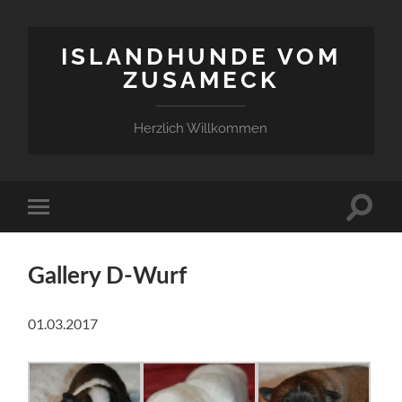
ISLANDHUNDE VOM
ZUSAMECK
Herzlich Willkommen
Suchfe
Mobile-
ein-/a
Menü
ein-/ausblenden
Gallery D-Wurf
01.03.2017